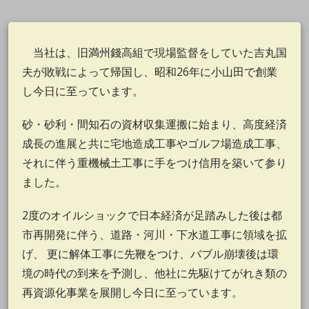
当社は、旧満州錢高組で現場監督をしていた吉丸国
夫が敗戦によって帰国し、昭和26年に小山田で創業
し今日に至っています。
砂・砂利・間知石の資材収集運搬に始まり、高度経済
成長の進展と共に宅地造成工事やゴルフ場造成工事、
それに伴う重機械土工事に手をつけ信用を築いて参り
ました。
2度のオイルショックで日本経済が足踏みした後は都
市再開発に伴う、道路・河川・下水道工事に領域を拡
げ、 更に解体工事に先鞭をつけ、バブル崩壊後は環
境の時代の到来を予測し、他社に先駆けてがれき類の
再資源化事業を展開し今日に至っています。